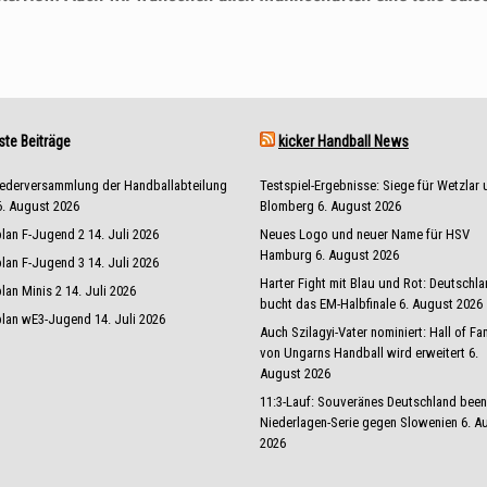
te Beiträge
kicker Handball News
iederversammlung der Handballabteilung
Testspiel-Ergebnisse: Siege für Wetzlar
6. August 2026
Blomberg
6. August 2026
plan F-Jugend 2
14. Juli 2026
Neues Logo und neuer Name für HSV
Hamburg
6. August 2026
plan F-Jugend 3
14. Juli 2026
Harter Fight mit Blau und Rot: Deutschl
plan Minis 2
14. Juli 2026
bucht das EM-Halbfinale
6. August 2026
plan wE3-Jugend
14. Juli 2026
Auch Szilagyi-Vater nominiert: Hall of F
von Ungarns Handball wird erweitert
6.
August 2026
11:3-Lauf: Souveränes Deutschland bee
Niederlagen-Serie gegen Slowenien
6. A
2026