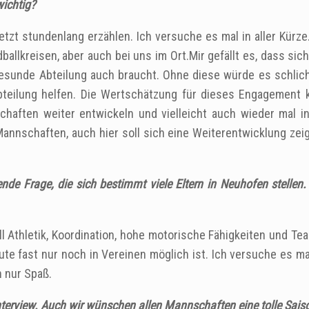
wichtig?
jetzt stundenlang erzählen. Ich versuche es mal in aller Kürze
ballkreisen, aber auch bei uns im Ort.Mir gefällt es, dass sic
gesunde Abteilung auch braucht. Ohne diese würde es schlic
labteilung helfen. Die Wertschätzung für dieses Engagement 
aften weiter entwickeln und vielleicht auch wieder mal in
nnschaften, auch hier soll sich eine Weiterentwicklung zei
nde Frage, die sich bestimmt viele Eltern in Neuhofen stelle
l Athletik, Koordination, hohe motorische Fähigkeiten und Te
ute fast nur noch in Vereinen möglich ist. Ich versuche es ma
h nur Spaß.
nterview. Auch wir wünschen allen Mannschaften eine tolle Sais