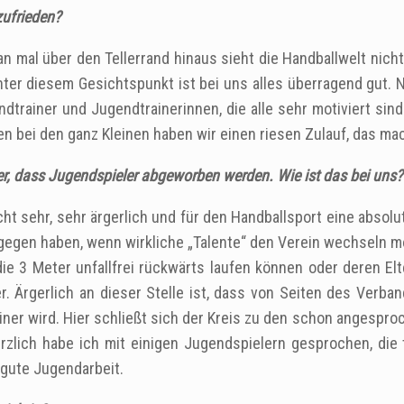
zufrieden?
 mal über den Tellerrand hinaus‎ sieht die Handballwelt nich
ter diesem Gesichtspunkt ist bei uns alles überragend gut. N
ndtrainer und Jugendtrainerinnen, die alle sehr motiviert s
n bei den ganz Kleinen haben wir einen riesen Zulauf, das mac
r, dass Jugendspieler abgeworben werden. Wie ist das bei uns?
cht sehr, sehr ärgerlich und für den Handballsport eine absolu
dagegen haben, wenn wirkliche „Talente“ den Verein wechseln 
e 3 Meter unfallfrei rückwärts laufen können oder deren El
. Ärgerlich an dieser Stelle ist, dass von Seiten des Verba
leiner wird. Hier schließt sich der Kreis zu den schon angesp
ürzlich habe ich mit einigen Jugendspielern gesprochen, di
e gute Jugendarbeit.