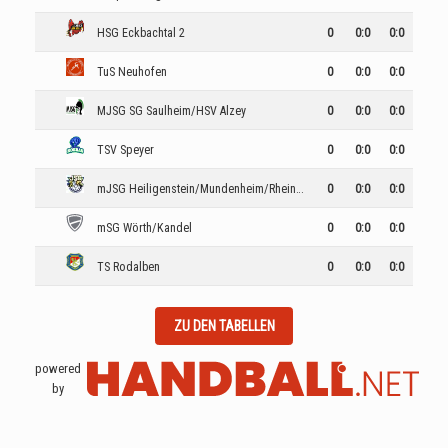
HSG Eckbachtal 2
0
0
:
0
0:0
TuS Neuhofen
0
0
:
0
0:0
MJSG SG Saulheim/HSV Alzey
0
0
:
0
0:0
TSV Speyer
0
0
:
0
0:0
mJSG Heiligenstein/Mundenheim/Rheingönheim 2
0
0
:
0
0:0
mSG Wörth/Kandel
0
0
:
0
0:0
TS Rodalben
0
0
:
0
0:0
ZU DEN TABELLEN
powered
by