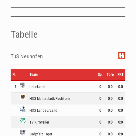
Tabelle
TuS Neuhofen
Pl.
Team
Sp.
Tore
PKT
1
Unbekannt
0
0
:
0
0:0
HSG Mutterstadt/Ruchheim
0
0
:
0
0:0
HSG Landau/Land
0
0
:
0
0:0
TV Kirrweiler
0
0
:
0
0:0
Südpfalz Tiger
0
0
:
0
0:0