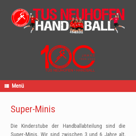
Zum
Inhalt
springen
Menü
Super-Minis
Die Kinderstube der Handballabteilung sind die
Super-Minis. Wir sind zwischen 3 und 6 Jahre alt,