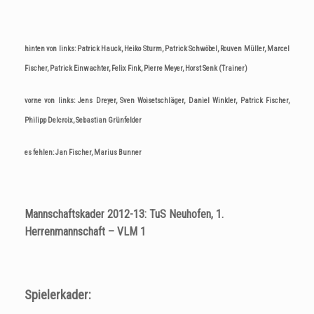
hinten von links: Patrick Hauck, Heiko Sturm, Patrick Schwöbel, Rouven Müller, Marcel
Fischer, Patrick Einwachter, Felix Fink, Pierre Meyer, Horst Senk (Trainer)
vorne von links: Jens Dreyer, Sven Woisetschläger, Daniel Winkler, Patrick Fischer,
Philipp Delcroix, Sebastian Grünfelder
es fehlen: Jan Fischer, Marius Bunner
Mannschaftskader 2012-13: TuS Neuhofen, 1.
Herrenmannschaft – VLM 1
Spielerkader: