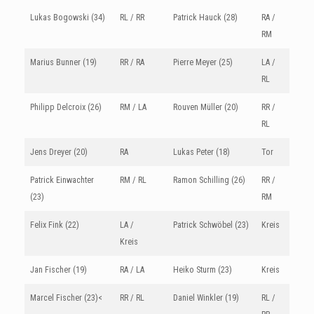
Lukas Bogowski (34)
RL / RR
Patrick Hauck (28)
RA /
RM
Marius Bunner (19)
RR / RA
Pierre Meyer (25)
LA /
RL
Philipp Delcroix (26)
RM / LA
Rouven Müller (20)
RR /
RL
Jens Dreyer (20)
RA
Lukas Peter (18)
Tor
Patrick Einwachter
RM / RL
Ramon Schilling (26)
RR /
(23)
RM
Felix Fink (22)
LA /
Patrick Schwöbel (23)
Kreis
Kreis
Jan Fischer (19)
RA / LA
Heiko Sturm (23)
Kreis
Marcel Fischer (23)<
RR / RL
Daniel Winkler (19)
RL /