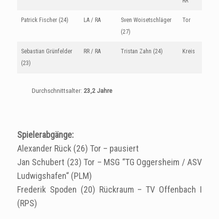
RR
Patrick Fischer (24)
LA / RA
Sven Woisetschläger
Tor
(27)
Sebastian Grünfelder
RR / RA
Tristan Zahn (24)
Kreis
(23)
Durchschnittsalter:
23,2 Jahre
Spielerabgänge:
Alexander Rück (26) Tor – pausiert
Jan Schubert (23) Tor – MSG “TG Oggersheim / ASV
Ludwigshafen“ (PLM)
Frederik Spoden (20) Rückraum – TV Offenbach I
(RPS)