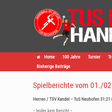
Zum
Inhalt
springen
Home
100 Jahre
Turnier
Tr
Bisherige Beiträge
Spielberichte vom 01./0
Herren / TSV Kandel – TuS Neuhofen 31:21 
– leider kein Bericht –